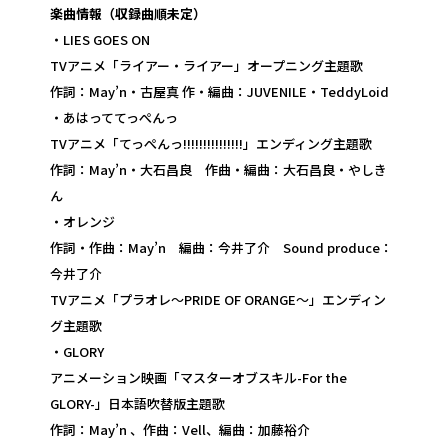
楽曲情報（収録曲順未定）
・LIES GOES ON
TVアニメ「ライアー・ライアー」オープニング主題歌
作詞：May’n・古屋真 作・編曲：JUVENILE・TeddyLoid
・あはっててっぺんっ
TVアニメ「てっぺんっ!!!!!!!!!!!!!!!」エンディング主題歌
作詞：May’n・大石昌良 作曲・編曲：大石昌良・やしき
ん
・オレンジ
作詞・作曲：May’n 編曲：今井了介 Sound produce：
今井了介
TVアニメ「プラオレ〜PRIDE OF ORANGE〜」エンディン
グ主題歌
・GLORY
アニメーション映画「マスターオブスキル-For the
GLORY-」日本語吹替版主題歌
作詞：May’n 、作曲：Vell、編曲：加藤裕介