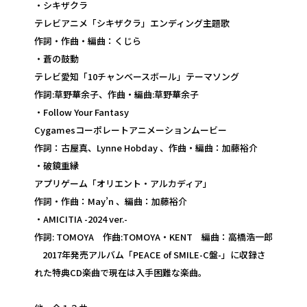
・シキザクラ
テレビアニメ「シキザクラ」エンディング主題歌
作詞・作曲・編曲：くじら
・蒼の鼓動
テレビ愛知「10チャンベースボール」テーマソング
作詞:草野華余子、作曲・編曲:草野華余子
・Follow Your Fantasy
Cygamesコーポレートアニメーションムービー
作詞：古屋真、Lynne Hobday 、作曲・編曲：加藤裕介
・破鏡重縁
アプリゲーム「オリエント・アルカディア」
作詞・作曲：May’n 、編曲：加藤裕介
・AMICITIA -2024 ver.-
作詞: TOMOYA 作曲:TOMOYA・KENT 編曲：高橋浩一郎
2017年発売アルバム「PEACE of SMILE-C盤-」に収録さ
れた特典CD楽曲で現在は入手困難な楽曲。