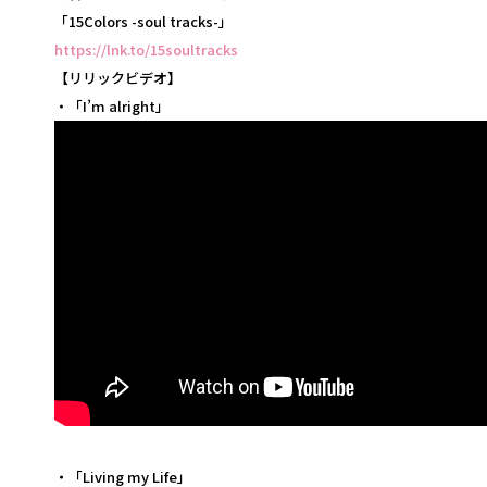
「15Colors -soul tracks-」
https://lnk.to/15soultracks
【リリックビデオ】
・「I’m alright」
・「Living my Life」