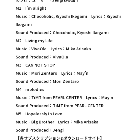
M1 I’m alright
Music：Chocoholic, Kiyoshi Ikegami Lyrics：Kiyoshi
Ikegami
Sound Produced：Chocoholic, Kiyoshi Ikegami
M2 Living my Life
Music：VivaOla Lyrics：Mika Arisaka
Sound Produced：VivaOla
M3 CAN NOT STOP
Music：Mori Zentaro Lyrics：May’n
Sound Produced：Mori Zentaro
M4 melodies
Music：TiMT from PEARL CENTER Lyrics：May’n
Sound Produced：TiMT from PEARL CENTER
M5 Hopelessly In Love
Music：Big Brother Lyrics：Mika Arisaka
Sound Produced：Jengi
【各サブスクリプション&ダウンロードサイト】