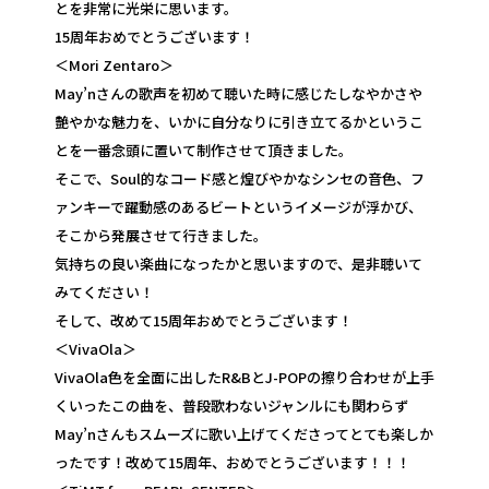
とを非常に光栄に思います。
15周年おめでとうございます！
＜Mori Zentaro＞
May’nさんの歌声を初めて聴いた時に感じたしなやかさや
艶やかな魅力を、いかに自分なりに引き立てるかというこ
とを一番念頭に置いて制作させて頂きました。
そこで、Soul的なコード感と煌びやかなシンセの音色、フ
ァンキーで躍動感のあるビートというイメージが浮かび、
そこから発展させて行きました。
気持ちの良い楽曲になったかと思いますので、是非聴いて
みてください！
そして、改めて15周年おめでとうございます！
＜VivaOla＞
VivaOla色を全面に出したR&BとJ-POPの擦り合わせが上手
くいったこの曲を、普段歌わないジャンルにも関わらず
May’nさんもスムーズに歌い上げてくださってとても楽しか
ったです！改めて15周年、おめでとうございます！！！