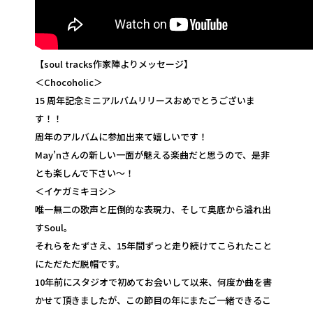
【soul tracks作家陣よりメッセージ】
＜Chocoholic＞
15 周年記念ミニアルバムリリースおめでとうございま
す！！
周年のアルバムに参加出来て嬉しいです！
May’nさんの新しい一面が魅える楽曲だと思うので、是非
とも楽しんで下さい〜！
＜イケガミキヨシ＞
唯一無二の歌声と圧倒的な表現力、そして奥底から溢れ出
すSoul。
それらをたずさえ、15年間ずっと走り続けてこられたこと
にただただ脱帽です。
10年前にスタジオで初めてお会いして以来、何度か曲を書
かせて頂きましたが、この節目の年にまたご一緒できるこ