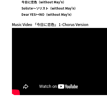
今日に恋色（without May’n）
Soliste～ソリスト（without May’n）
Dear YES><NO（without May’n）
Music Video 「今日に恋色」 1-Chorus Version