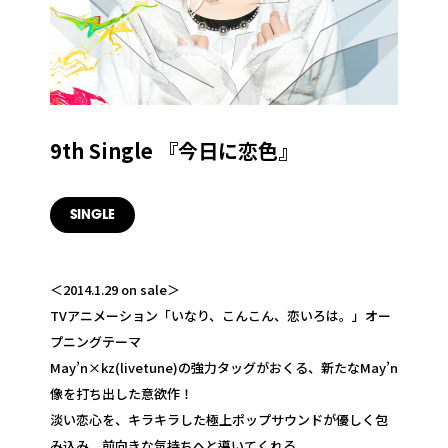
9th Single 『今日に恋色』
SINGLE
＜2014.1.29 on sale＞
TVアニメーション「いなり、こんこん、恋いろは。」オー
プニングテーマ
May’n×kz(livetune)の強力タッグがおくる、新たなMay’n
像を打ち出した意欲作！
淡い恋心を、キラキラした極上ポップサウンドが優しく包
み込み、前向きな気持ちへと導いてくれる。