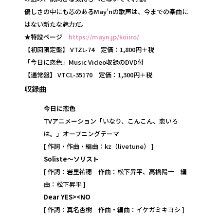
優しさの中にも芯のあるMay’nの歌声は、今までの楽曲に
はない新たな魅力だ。
★特設ページ
https://mayn.jp/koiiro/
【初回限定盤】 VTZL-74 定価：1,800円＋税
「今日に恋色」Music Video収録のDVD付
【通常盤】 VTCL-35170 定価：1,300円＋税
収録曲
今日に恋色
TVアニメーション「いなり、こんこん、恋いろ
は。」オープニングテーマ
[ 作詞・作曲・編曲：kz（livetune） ]
Soliste～ソリスト
[ 作詞：岩里祐穂 作曲：松下昇平、高橋陽一 編
曲：松下昇平 ]
Dear YES><NO
[ 作詞：真名杏樹 作曲・編曲：イケガミキヨシ ]