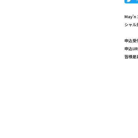
May’n
シャル
申込受付期
申込UR
皆様是