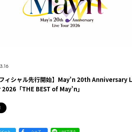
3.16
ィシャル先行開始】May’n 20th Anniversary L
r 2026「THE BEST of May’n」
E