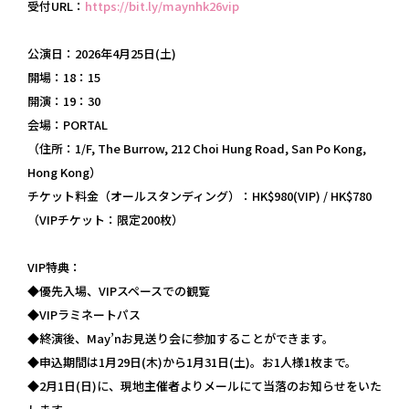
受付URL：
https://bit.ly/maynhk26vip
公演日：2026年4月25日(土)
開場：18：15
開演：19：30
会場：PORTAL
（住所：1/F, The Burrow, 212 Choi Hung Road, San Po Kong,
Hong Kong）
チケット料金（オールスタンディング）：HK$980(VIP) / HK$780
（VIPチケット：限定200枚）
VIP特典：
◆優先入場、VIPスペースでの観覧
◆VIPラミネートパス
◆終演後、May’nお見送り会に参加することができます。
◆申込期間は1月29日(木)から1月31日(土)。お1人様1枚まで。
◆2月1日(日)に、現地主催者よりメールにて当落のお知らせをいた