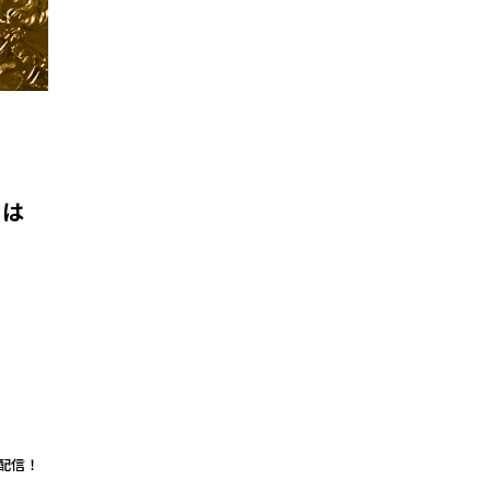
日は
ブ配信！