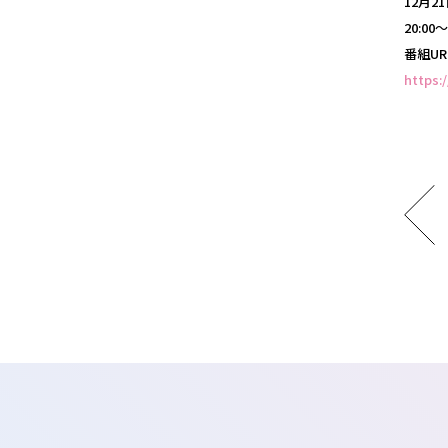
12月2
20:0
番組U
https: