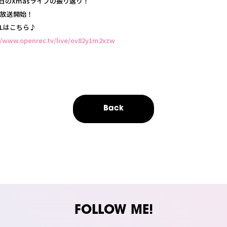
1日のXmasライブの振り返り！
0～放送開始！
RLはこちら♪
//www.openrec.tv/live/ov82y1m2xzw
Back
FOLLOW ME!