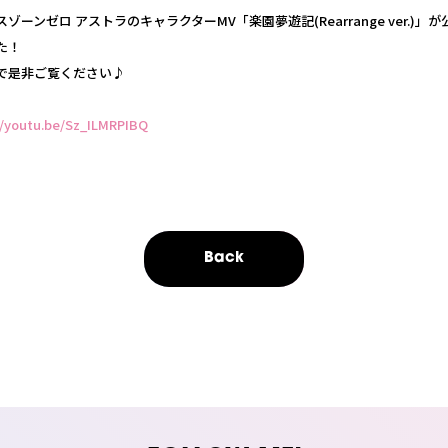
ゾーンゼロ アストラのキャラクターMV「楽園夢遊記(Rearrange ver.)」
た！
で是非ご覧ください♪
//youtu.be/Sz_ILMRPIBQ
Back