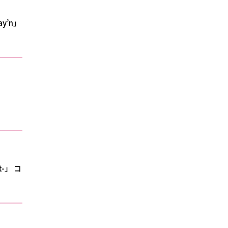
May’n」
st-」 コ