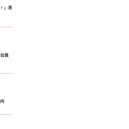
っ！！」思
部会員
案内