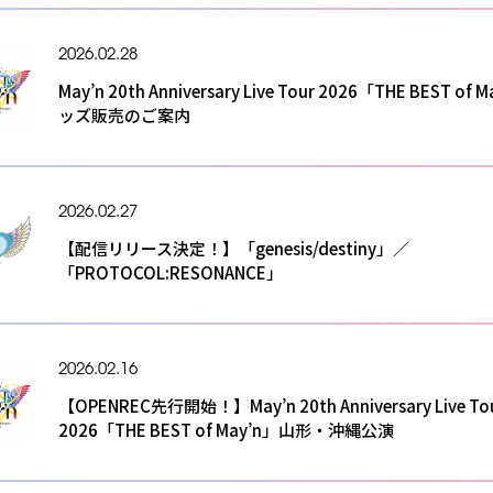
2026.02.28
May’n 20th Anniversary Live Tour 2026「THE BEST of M
ッズ販売のご案内
2026.02.27
【配信リリース決定！】「genesis/destiny」／
「PROTOCOL:RESONANCE」
2026.02.16
【OPENREC先行開始！】May’n 20th Anniversary Live To
2026「THE BEST of May’n」山形・沖縄公演